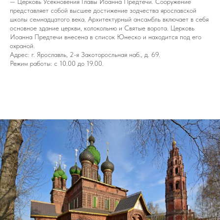
— Церковь Усекновения Главы Иоанна Предтечи. Сооружение
представляет собой высшее достижение зодчества ярославской
школы семнадцатого века. Архитектурный ансамбль включает в себя
основное здание церкви, колокольню и Святые ворота. Церковь
Иоанна Предтечи внесена в список Юнеско и находится под его
охраной.
Адрес: г. Ярославль, 2-я Закоторосльная наб., д. 69.
Режим работы: с 10.00 до 19.00.