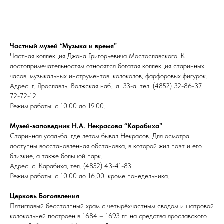
Частный музей “Музыка и время”
Частная коллекция Джона Григорьевича Мостославского. К
достопримечательностям относятся богатая коллекция старинных
часов, музыкальных инструментов, колоколов, фарфоровых фигурок.
Адрес: г. Ярославль, Волжская наб., д. 33-а, тел. (4852) 32-86-37,
72-72-12
Режим работы: с 10.00 до 19.00.
Музей-заповедник Н.А. Некрасова “Карабиха”
Старинная усадьба, где летом бывал Некрасов. Для осмотра
доступны восстановленная обстановка, в которой жил поэт и его
близкие, а также большой парк.
Адрес: с. Карабиха, тел. (4852) 43-41-83
Режим работы: с 10.00 до 16.00, кроме понедельника.
Церковь Богоявления
Пятиглавый бесстолпный храм с четырёхчастным сводом и шатровой
колокольней построен в 1684 – 1693 гг. на средства ярославского