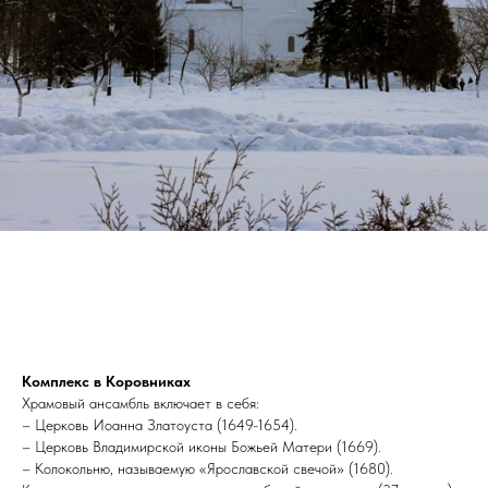
Комплекс в Коровниках
Храмовый ансамбль включает в себя:
– Церковь Иоанна Златоуста (1649-1654).
– Церковь Владимирской иконы Божьей Матери (1669).
– Колокольню, называемую «Ярославской свечой» (1680).