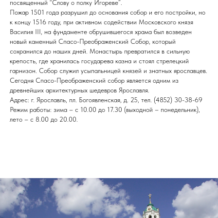
посвященный “Слову о полку Игореве”.
Пожар 1501 года разрушил до основания собор и его постройки, но
к концу 1516 году, при активном содействии Московского князя
Василия III, на фундаменте обрушившегося храма был возведен
новый каменный Спасо-Преображенский Собор, который
сохранился до наших дней. Монастырь превратился в сильную
крепость, где хранилась государева казна и стоял стрелецкий
гарнизон. Собор служил усыпальницей князей и знатных ярославцев.
Сегодня Спасо-Преображенский собор является одним из
древнейших архитектурных шедевров Ярославля.
Адрес: г. Ярославль, пл. Богоявленская, д. 25, тел. (4852) 30-38-69
Режим работы: зима – с 10.00 до 17.30 (выходной – понедельник),
лето – с 8.00 до 20.00.