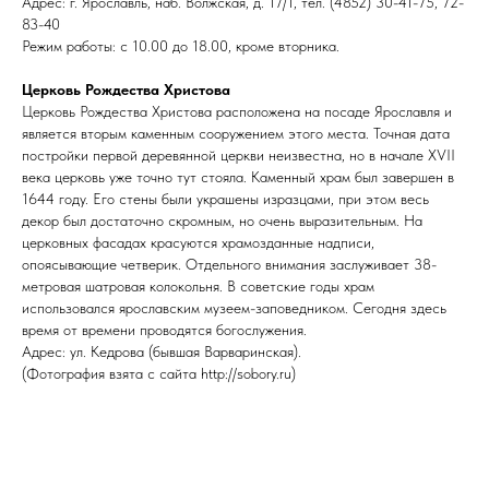
Адрес: г. Ярославль, наб. Волжская, д. 17/1, тел. (4852) 30-41-75, 72-
83-40
Режим работы: с 10.00 до 18.00, кроме вторника.
Церковь Рождества Христова
Церковь Рождества Христова расположена на посаде Ярославля и
является вторым каменным сооружением этого места. Точная дата
постройки первой деревянной церкви неизвестна, но в начале XVII
века церковь уже точно тут стояла. Каменный храм был завершен в
1644 году. Его стены были украшены изразцами, при этом весь
декор был достаточно скромным, но очень выразительным. На
церковных фасадах красуются храмозданные надписи,
опоясывающие четверик. Отдельного внимания заслуживает 38-
метровая шатровая колокольня. В советские годы храм
использовался ярославским музеем-заповедником. Сегодня здесь
время от времени проводятся богослужения.
Адрес: ул. Кедрова (бывшая Варваринская).
(Фотография взята с сайта http://sobory.ru)