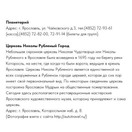
Планетарий
Адрес: г. Ярославль, ул. Чайковского д.3, тел.(4852) 72-93-61
(касса),(4852) 72-82-00, 72-91-14 (билеты для групп).
Церковь Николы Рубленый Город
Небольшая скромная церковь Николая Чудотворца или Николы
Рубленого в Ярославле была возведена в 1695 году на берегу реки
Которосль, на месте, где когда-то были ворота, ведущие в кремль
Ярославля. Церковь Николы Рубленого является единственной из
всех сооруженных в Рубленом городе церквей, которая до сих пор
имеет свой первоначальный вид. По некоторым сведениям церковь
построена Ярославом Мудрым на общественные пожертвования.
Сегодня здесь располагаются реставрационные мастерские
Ярославского художественного музея, которому принадлежит и сама
церковь.
Адрес: г. Ярославль, Которосльная наб. д. 8.
(Фотография взята с сайта http://autotravel.ru/)