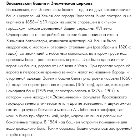
Власьевская башня и Знаменская церковь
Власьевская, или Знаменская башня — одна из двух сохранившихся
башен укреплений Земляного города Ярославля. Была построена из
кирпича в 1658—1659 годах на месте сгоревшей в сильном
городском пожаре деревянной башни середины XVI века.
Одновременно с постройкой на стене была написана икона
Знамения Богоматери, чтившаяся чудотворной. Башня была
квадратная, с мостом и отводной стрельницей (разобраны в 1820-х
годах), со звонницей с набатным колоколом, во втором ярусе над
проездом башни располагалась церковь. Это была одна из пяти
воротных башен, дорога от неё вела в Углич. При проезде через её
ворота в петровские времена взимали налог на ношение бороды и
старинной одежды. Затем к башне были пристроены часовня (1660-
е), позднее перестроенная в церковь (1861 год), здание, в котором
находился банк (1796 год, перестраивалось в 1825 и 1907), в
котором ныне находится Экономический факультет Ярославского
государственного университета и другие заведения, и двухэтажная
гостиница купца Кокуева и магазин A. Лобанова «Босфор», где
можно было приобрести чай, кофе, марочные вина и различные
бакалейные товары. В 1884 над башней устроили помещение для
водопроводного бака. Таким образом, башня оказалось застроенной
с трёх сторон.