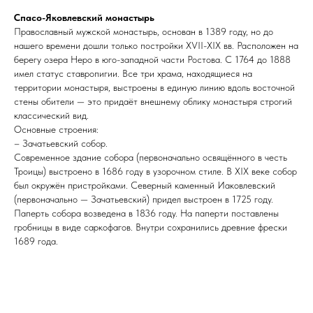
Спасо-Яковлевский монастырь
Православный мужской монастырь, основан в 1389 году, но до
нашего времени дошли только постройки XVII-XIX вв. Расположен на
берегу озера Неро в юго-западной части Ростова. С 1764 до 1888
имел статус ставропигии. Все три храма, находящиеся на
территории монастыря, выстроены в единую линию вдоль восточной
стены обители — это придаёт внешнему облику монастыря строгий
классический вид.
Основные строения:
– Зачатьевский собор.
Современное здание собора (первоначально освящённого в честь
Троицы) выстроено в 1686 году в узорочном стиле. В XIX веке собор
был окружён пристройками. Северный каменный Иаковлевский
(первоначально — Зачатьевский) придел выстроен в 1725 году.
Паперть собора возведена в 1836 году. На паперти поставлены
гробницы в виде саркофагов. Внутри сохранились древние фрески
1689 года.