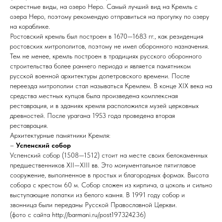
окрестные виды, на озеро Неро. Самый лучший вид на Кремль с
озера Неро, поэтому рекомендую отправиться на прогулку по озеру
на кораблике.
Ростовский кремль был построен в 1670—1683 гг., как резиденция
ростовских митрополитов, поэтому не имел оборонного назначения.
Тем не менее, кремль построен в традициях русского оборонного
строительства более раннего периода и является памятником
русской военной архитектуры допетровского времени. После
переезда митрополии стал называться Кремлем. В конце XIX века на
средства местных купцов была произведена комплексная
реставрация, и в зданиях кремля расположился музей церковных
древностей. После урагана 1953 года проведена вторая
реставрация.
Архитектурные памятники Кремля:
–
Успенский собор
Успенский собор (1508—1512) стоит на месте своих белокаменных
предшественников XII—XIII вв. Это монументальное пятиглавое
сооружение, выполненное в простых и благородных формах. Высота
собора с крестом 60 м. Собор сложен из кирпича, а цоколь и сильно
выступающие лопатки из белого камня. В 1991 году собор и
звонница были переданы Русской Православной Церкви.
(фото с сайта http://barmani.ru/post197324236)