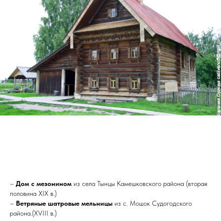
–
Дом с мезонином
из села Тынцы Камешковского района (вторая
половина XIX в.)
–
Ветряные шатровые мельницы
из с. Мошок Судогодского
района.(XVIII в.)