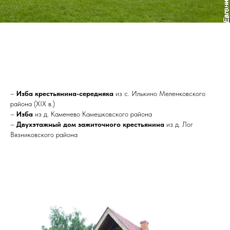
–
Изба крестьянина-середняка
из с. Илькино Меленковского
района (XIX в.)
–
Изба
из д. Каменево Камешковского района
–
Двухэтажный дом зажиточного крестьянина
из д. Лог
Вязниковского района