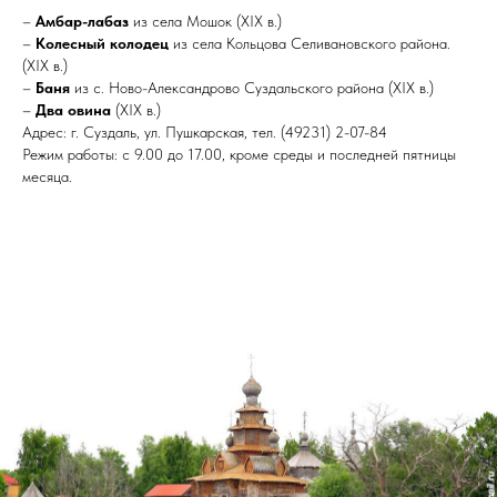
–
Амбар-лабаз
из села Мошок (XIX в.)
–
Колесный колодец
из села Кольцова Селивановского района.
(XIX в.)
–
Баня
из с. Ново-Александрово Суздальского района (XIX в.)
–
Два овина
(XIX в.)
Адрес: г. Суздаль, ул. Пушкарская, тел. (49231) 2-07-84
Режим работы: с 9.00 до 17.00, кроме среды и последней пятницы
месяца.