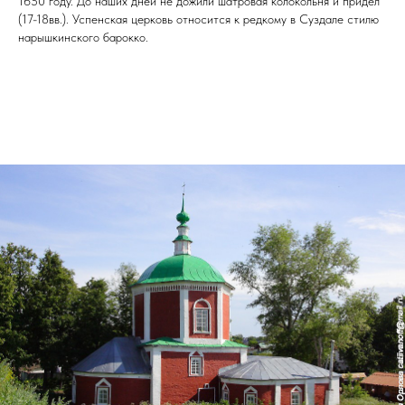
1650 году. До наших дней не дожили шатровая колокольня и придел
(17-18вв.). Успенская церковь относится к редкому в Суздале стилю
нарышкинского барокко.