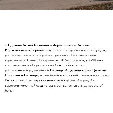
–
Церковь Входа Господня в Иерусалим
или
Входо-
Иерусалимская церковь
— церковь в центральной части Суздаля,
расположенная между Торговыми рядами и оборонительными
укреплениями Кремля. Построена в 1702—1707 годах, в XVIII веке
составляла единый архитектурный ансамбль вместе с
расположенной рядом тёплой
Пятницкой церковью
(или
Церковь
Параскевы Пятницы
) и снесённой колокольней с вогнутым шатром.
Весь комплекс был окружён невысокой кирпичной оградой с
воротами, каменный свод которых был выполнен в виде кресчатой
бочки.