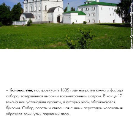
–
Колокольня
, построенная в 1635 году напротив южного фасада
собора, завершённая высоким восьмигранным шатром. В конце 17
векана ней установили куранты, в которых часы обозначаются
буквами. Собор, палаты и связанная с ними переходом колокольня
образуют замкнутый парадный двор.