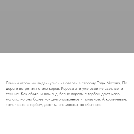
Ранним утром мы выдвинулись из отелей в сторону Тадж Махала. По
дороге встретили стало коров. Коровы эти уже были не светлые, а
темные. Как объясни нам гид, белые коровы с горбом дают мало
молока, но оно более концентрированное и полезное. А коричневые,
тоже часто с горбом, дают много молока, но обычного.