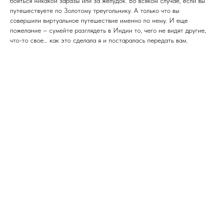
бояться никакой заразы или за желудок. Во всяком случае, если вы
путешествуете по Золотому треугольнику. А только что вы
совершили виртуальное путешествие именно по нему. И еще
пожелание – сумейте разглядеть в Индии то, чего не видят другие,
что-то свое… как это сделала я и постаралась передать вам.
© 2025 Орлова Евгения, фотограф.