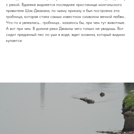
с рекой. Вдалеке виднеется последнее пристанище монгольского
правителя Шах-Джахана, по чьему приказу и был построена эта
гробница, которая стала самым известном символом вечной любви…
Что-то я увлеклась… гробница… казалось бы, при чем тут животные..
А вот при чем. В долине реки Джамны чего только не увидишь. Вот
сидит преданный пес по уши в воде, ждет хозяина, который видимо
купается: