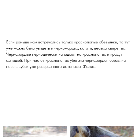
Если раньше нам встречались только краснопопые обезьянки, то тут
уже можно было увидеть и черномордых, кстати, весьма свирепых.
Черномордые периодически нападают на краснопопых и крадут
малышей. При нас от краснопопых убегала черномордая обезьяна,
неся в зубах уже разорванного детеныша. Жалко…