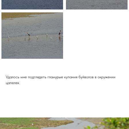
Удалось мне подглядеть гламурые купания буйволов в окружении
цапелек