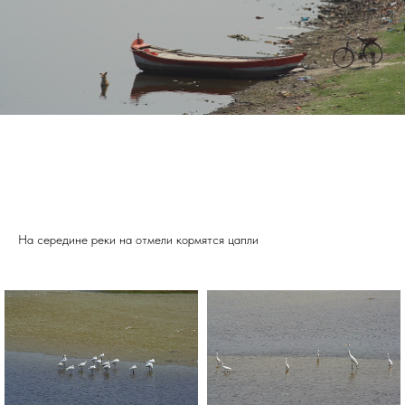
На середине реки на отмели кормятся цапли