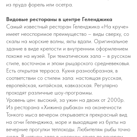
из пруда форель или осетра.
Видовые рестораны в центре Геленджика
Самый известный ресторан Геленджика «На круче»
имеет неоспоримое преимущество – виды сверху, со
скалы на морские волны, яхты вдали. Оригинальное
здание в виде крепости и внутренним оформлением
похоже на музей. Три тематических зала – в русском
стиле, восточном и эпохи рыцарского средневековья.
Есть открытая терраса. Кухня разнообразная, в
соответствии со стилем зала: настоящая русская,
европейская, китайская, кавказская. Регулярно
проходят различные шоу-программы.
Уровень цен: высокий, за ужин на двоих от 2000р.
Из ресторана «Хижина рыбака» на оконечности
Тонкого мыса вечером открывается прекрасный вид
на огни Геленджика, море и выходящие из бухты на
вечерние прогулки теплоходы. Любителям рыбы точно
сюда. В уютном зале в мосрком стиле по вечерам